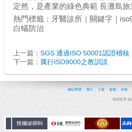
定然，是產業的綠色典範
長灘島旅
熱門標籤：
牙醫診所
｜
關鍵字
｜
iso
白蟻防治
上一篇：
SGS 通過ISO 50001認證稽核
下一篇：
厲行ISO9000之教訓談
網站導覽
|
運行
|
工業
|
食物
|
衣物
|
無碼世界 版權所有