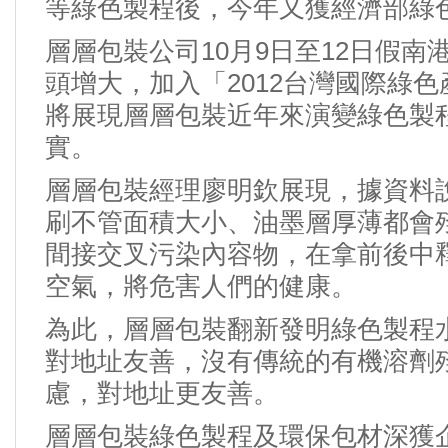
等綠色製程後，今年又獲經濟部綠
層層包裝公司10月9日至12日假南港
頭增大
，加入「2012台灣國際綠
將展現層層包裝近年來演變綠色製
實。
層層包裝經理廖明欽展現，據資料
刷
不管面積大小、油墨層厚薄都會
間接交叉污染內容物，在拿前後中
空氣，將危害人們的健康。
為此，層層包裝翻新發明綠色製程
對地址友善，沒有傳統的有機溶劑
慮，對地址更友善。
層層包裝綠色製程及環保包材深獲