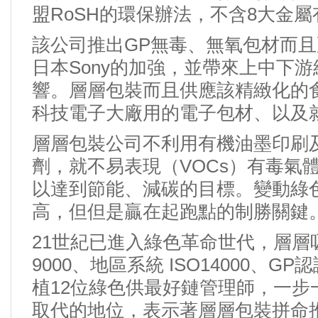
盟RoSH的環保辦法，不含8大金
該公司推出GP無毒、無氧包材而
日本Sony的加強，並帶來上中下
響。層層包裝而且供應該精緻化的
科技電子大廠用的電子包材、以及
層層包裝公司不利用有機油墨印刷
劑，就不易表現（VOCs）有毒氣
以達到節能、減碳的目標。變動綠
高，但但是贏在起跑點的制勝關鍵
21世紀已進入綠色革命世代，層
9000、地區系統
ISO14000
、GP
植12位綠色供最好鏈管理師，一步
取代的地位，表示著層層包裝拼命