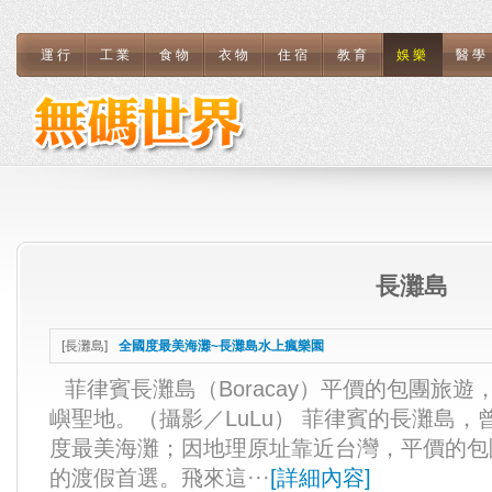
運行
工業
食物
衣物
住宿
教育
娛樂
醫學
長灘島
[
長灘島
]
全國度最美海灘~長灘島水上瘋樂園
菲律賓長灘島（Boracay）平價的包團旅
嶼聖地。（攝影／LuLu） 菲律賓的長灘島，
度最美海灘；因地理原址靠近台灣，平價的包
的渡假首選。飛來這···
[
詳細內容
]