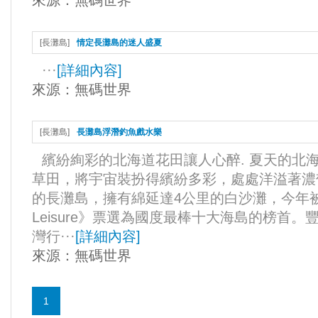
來源：
無碼世界
[
長灘島
]
情定長灘島的迷人盛夏
···
[
詳細內容
]
來源：
無碼世界
[
長灘島
]
長灘島浮潛釣魚戲水樂
繽紛絢彩的北海道花田讓人心醉. 夏天的北
草田，將宇宙裝扮得繽紛多彩，處處洋溢著濃
的長灘島，擁有綿延達4公里的白沙灘，今年被知名
Leisure》票選為國度最棒十大海島的榜首
灣行···
[
詳細內容
]
來源：
無碼世界
1