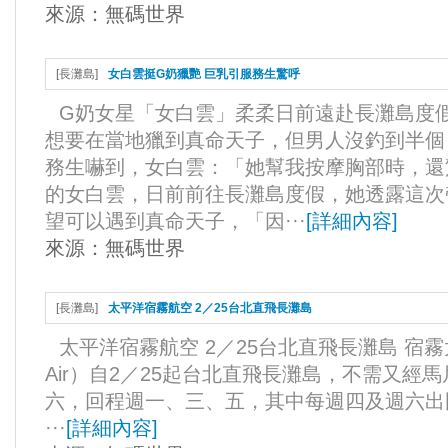
來源：
無碼世界
[
長灘島
]
女白雲挺G奶獵艷 巨乳引服務生驚呼
G奶女星「女白雲」柔柔日前遠赴長灘島度假
想要在當地獵到真命天子，但男人沒釣到半個
務生嚇到，女白雲：「她幫我按摩胸部時，還
的女白雲，日前前往長灘島度假，她透露這次
望可以遇到真命天子，「因···
[
詳細內容
]
來源：
無碼世界
[
長灘島
]
太平洋宿霧航空 2／25台北直飛長灘島
太平洋宿霧航空 2／25台北直飛長灘島 宿霧太平
Air）自2／25起台北直飛長灘島，不需又經
六，回程週一、三、五，其中每週四及週六出
···
[
詳細內容
]