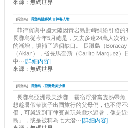
來源：
無碼世界
[
長灘島
]
長灘島陸客減 台韓客人增
菲律賓與中國大陸因黃岩島對峙糾紛引發的
長灘島從今年5月總是，失去多達24萬人次
的漸增，填補了這個缺口。 長灘島（Borac
（Aklan），省長馬奎斯（Carlito Marq
中···
[
詳細內容
]
來源：
無碼世界
[
長灘島
]
長灘島～亞洲最美沙灘
長灘島亞洲最美沙灘 霧宿浮潛當隻熱帶
想趁暑假帶孩子出國旅行的父母們，也不得不
倡，可就近到菲律賓遊玩兼戲水避暑，像是近
島」，或是被稱為七大潛···
[
詳細內容
]