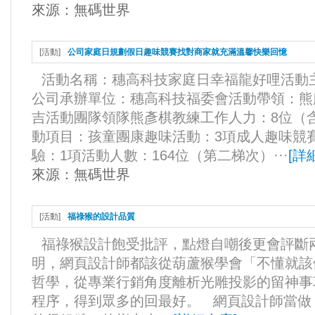
來源：
無碼世界
[
活動
]
公司家庭日規劃假日趣味競賽找對商家就充滿溫馨快樂回憶
活動名稱：穗高科技家庭日幸福龍好哩活動
公司承辦單位：穗高科技福委會活動帶領：熊
吉活動團隊領隊熊彥棋教練工作人力：8位（
動項目：孩童團康趣味活動：3項成人趣味競
驗：1項活動人數：164位（第二梯次）···
[
詳
來源：
無碼世界
[
活動
]
福祿猴的設計品質
福祿猴設計飽受批評，點燈自嘲後更會評斷
明，網頁設計師都該從葫蘆猴學會「不懂就該
哲學，從專業行銷角度離析光雕投影的留神事
程序，得到眾多的回最好。 網頁設計師當做