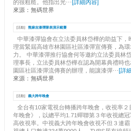
的很粗糙。他指出光···
[
詳細內容
]
來源：
無碼世界
[
活動
]
熊麻吉漆彈隊表演示範賽
中華漆彈協會在立法委員林岱樺的助益下，
理當緊屆高雄市林園區社區漆彈宣傳賽，為環
力。 中華漆彈推行協會何等邀約立法委員林
理事長，立法委員林岱樺在認為開幕典禮時也
園區社區漆彈流傳賽的辦理，能讓漆彈···
[
詳
來源：
無碼世界
[
活動
]
義大跨年晚會
全台有10家電視台轉播跨年晚會，收視率
年晚會》，以總平均1.71蟬聯第３年收視總冠
高收視率。中視義大跨年晚會收視不但３連霸，