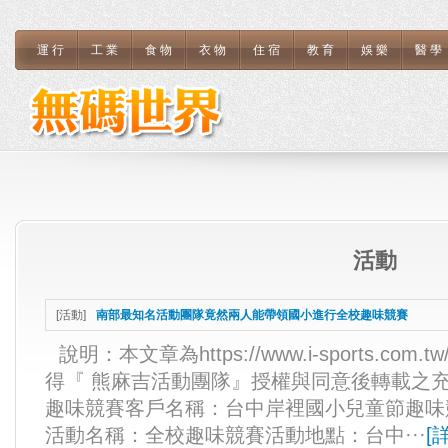
運行
工業
食物
衣物
住宿
教育
娛樂
醫學
活動
[
活動
]
南部最知名活動團隊竟然兩人能帶領國小進行全校趣味競賽
說明：本文章為https://www.i-sports.com.
得『 熊麻吉活動團隊』授權與同意後轉載之
趣味競賽客戶名稱：台中岸裡國小兒童節趣味
活動名稱：全校趣味競賽活動地點：台中···
[