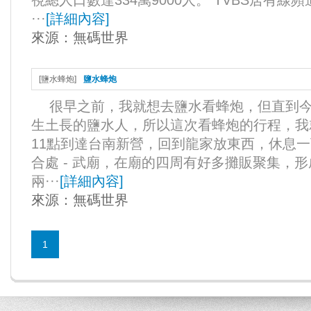
視總人口數達334萬9000人。 TVBS居有線
···
[
詳細內容
]
來源：
無碼世界
[
鹽水蜂炮
]
鹽水蜂炮
很早之前，我就想去鹽水看蜂炮，但直到今
生土長的鹽水人，所以這次看蜂炮的行程，我
11點到達台南新營，回到龍家放東西，休息
合處 - 武廟，在廟的四周有好多攤販聚集，
兩···
[
詳細內容
]
來源：
無碼世界
1