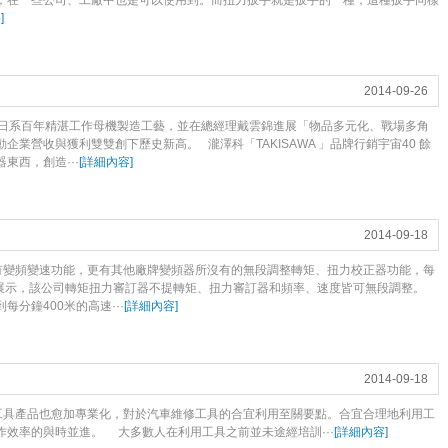
，在一些公司、工廠中也是可以使用到。而扭力扳手就是扳手的一種，這種扳手同樣
容
]
2014-09-26
日系百年精湛工作母機製造工藝，並在總經理戴雲錦進展「物品多元化、戰場多角
業營收與獲利雙雙創下歷史新高。 瀧澤科「TAKISAWA 」品牌行銷宇宙40 餘
東西，創造···
[
詳細內容
]
2014-09-18
變頻變速功能，更有其他廠牌變頻器所沒有的無段調整轉矩、扭力校正器功能，每
議展示，該公司轉矩扭力審訂器不提轉矩、扭力審訂器和頻率、速度皆可無段調整。
分鐘400米的高速···
[
詳細內容
]
2014-09-18
具產品也愈加專業化，對於汽車維修工具的合宜利用至關要點。合宜合理地利用工
效率的與時並進。 大多數人在利用工具之前並未途經培訓···
[
詳細內容
]