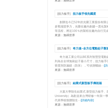
來源：
無碼世界
[
扭力板手
]
扭力板手領先國度
創辦迄今已52年的光榮工業股份有限
多戰場競爭力，光榮在廠內創建一貫化製
等流程，將近100％的製程在廠內自行完成
來源：
無碼世界
[
扭力板手
]
奇力速~全方位電動起子製
奇力速工業公司以BE系列智慧型電動
列為全全球無刷起子最小尺寸，扭力板手0.0
密度與防漏鎖（防呆），可偵測螺絲···
[
詳
來源：
無碼世界
[
扭力板手
]
結業式新型板手傳祝福
大葉大學陸生結業式 新型扭力板手、四肯麵包
University）為歡送來台灣研修一
代表學校致贈陸生···
[
詳細內容
]
來源：
無碼世界