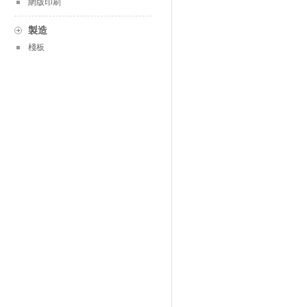
網版印刷
製造
棧板