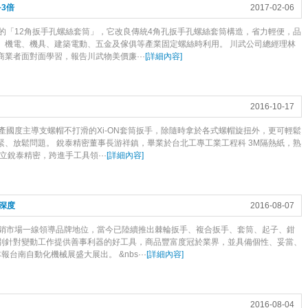
~3倍
2017-02-06
的「12角扳手孔螺絲套筒」，它改良傳統4角孔扳手孔螺絲套筒構造，省力輕便，品
、機電、機具、建築電動、五金及傢俱等產業固定螺絲時利用。 川武公司總經理林
業者面對面學習，報告川武物美價廉···
[
詳細內容
]
2016-10-17
產國度主導支螺帽不打滑的Xi-ON套筒扳手，除隨時拿於各式螺帽旋扭外，更可輕鬆
、放鬆問題。 銳泰精密董事長游祥鎮，畢業於台北工專工業工程科 3M隔熱紙，熟
立銳泰精密，跨進手工具領···
[
詳細內容
]
深度
2016-08-07
銷市場一線領導品牌地位，當今已陸續推出棘輪扳手、複合扳手、套筒、起子、鉗
別針對變動工作提供善事利器的好工具，商品豐富度冠於業界，並具備個性、妥當、
台南自動化機械展盛大展出。 &nbs···
[
詳細內容
]
2016-08-04