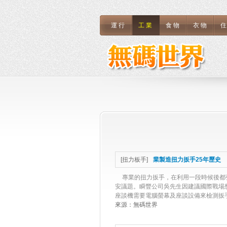
運行
工業
食物
衣物
[
扭力板手
]
業製造扭力扳手25年歷史
專業的扭力扳手，在利用一段時候後都
安議題。瞬豐公司吳先生因建議國際戰場
座談機需要電腦螢幕及座談設備來檢測扳手
來源：
無碼世界