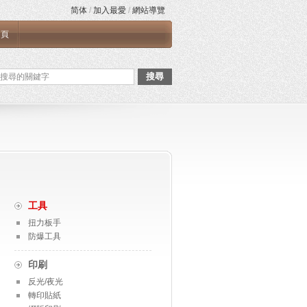
简体
/
加入最愛
/
網站導覽
首頁
搜尋
工具
扭力板手
防爆工具
印刷
反光/夜光
轉印貼紙