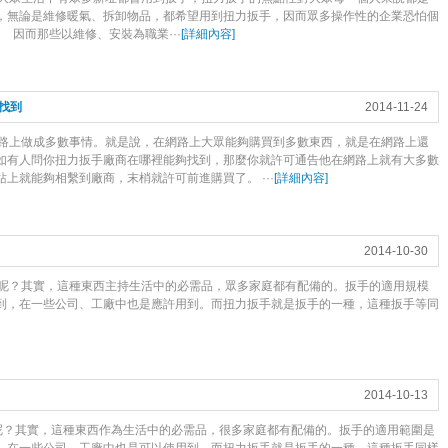
，無論是維修暖氣、拆卸物品，都希望用到扭力扳手，因而眾多操作性的企業恐怕個
 因而那些以維修、安裝為職業···
[
詳細內容
]
找到
2014-11-24
路上做成多數事情。就是說，在網路上大眾能夠購買到多數東西，就是在網路上還
如有人問你扭力扳手廠商在哪裡能夠找到，那麼你就許可通告他在網路上就有大多數
上就能夠相繫到廠商，末梢就許可前進購買了。 ···
[
詳細內容
]
2014-10-30
呢？其實，這種東西主持生活中的必需品，眾多家庭都有配備的。扳手的適用規模
到，在一些公司、工廠中也是應許用到。而扭力扳手就是扳手的一種，這種扳手等同
2014-10-13
？其實，這種東西作為生活中的必需品，很多家庭都有配備的。扳手的適用範圍是