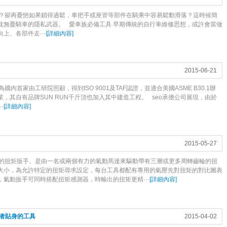
？卻再憂悒如果鎖得過鬆，車把手或座管等部件在騎乘中容易鬆動滑落？這時候簡
枕無憂騎車的隱私武器。 愛車族必備工具 早期傳統的自行車維修思想，或許會當做
上、各部件走···
[
詳細內容
]
2015-06-21
國內首家由工研院照顧，得到ISO 9001及TAF認證，並適合美國ASME B30.1辦
，其自有品牌SUN RUN千斤頂也加入其中建造工程。 seo承擔公司展現，由於
·
[
詳細內容
]
2015-05-27
的扭矩扳手。是由一名或兩個有力的氣動馬達來驅動帶有三層或更多周轉齒輪的扭
大小，為允許特定的扭矩尋求設定，每台工具都配有專用的氣壓先對扭矩的對比圖表
氣動扳手可同時搭配扭矩感測器，時輸出的扭矩更精···
[
詳細內容
]
者貼身的工具
2015-04-02