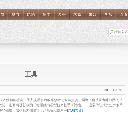
住宿
教育
娛樂
醫學
美學
家庭
生活
商業
回
工具
2017-02-20
強求做精度檢測，學力提議拿者或維修者的安然無虞，國際上也甚至青睞相關的平
想要，進而研發新款的「微電腦簡易型扭力扳手研討機」。 通常傳統式的扭力扳手
精確度，體積龐大佔磁場，只能在定點用···
[
詳細內容
]