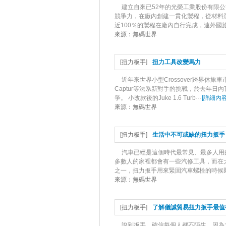
建立自來已52年的光榮工業股份有限
競爭力，在廠內創建一貫化製程，從材料
近100％的製程在廠內自行完成，連外國
來源：
無碼世界
[
扭力板手
]
扭力工具改變馬力
近年來世界小型Crossover跨界休旅車市
Captur等法系新對手的挑戰，於去年
爭。 小改款後的Juke 1.6 Turb···
[
詳細內
來源：
無碼世界
[
扭力板手
]
生活中不可或缺的扭力扳手
汽車已經是這個時代最常見、最多人用
多數人的家裡都會有一些汽修工具，而在
之一，扭力扳手用來緊固汽車螺栓的時候既
來源：
無碼世界
[
扭力板手
]
了解儀誠貿易扭力扳手最值
說到扳手，確信每個人都不陌生，因為