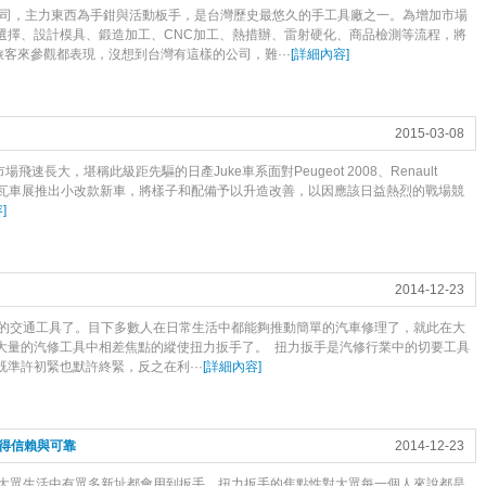
公司，主力東西為手鉗與活動板手，是台灣歷史最悠久的手工具廠之一。為增加市場
選擇、設計模具、鍛造加工、CNC加工、熱措辦、雷射硬化、商品檢測等流程，將
旅客來參觀都表現，沒想到台灣有這樣的公司，難···
[
詳細內容
]
2015-03-08
場飛速長大，堪稱此級距先驅的日產Juke車系面對Peugeot 2008、Renault
日內瓦車展推出小改款新車，將樣子和配備予以升造改善，以因應該日益熱烈的戰場競
容
]
2014-12-23
的交通工具了。目下多數人在日常生活中都能夠推動簡單的汽車修理了，就此在大
大量的汽修工具中相差焦點的縱使扭力扳手了。 扭力扳手是汽修行業中的切要工具
準許初緊也默許終緊，反之在利···
[
詳細內容
]
得信賴與可靠
2014-12-23
大眾生活中有眾多新址都會用到扳手，扭力扳手的焦點性對大眾每一個人來說都是