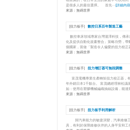
相當廣的，在日常生活的家庭中可以用到
是很多人的最佳選擇。 首先···
[
詳細內
來源：
無碼世界
[
扭力板手
]
數控日系百年製造工藝
數控車床領域專家台灣瀧澤科技，傳承
化及提供自動化規畫整合」策略功勞，帶動企
個國家，當做「製造令人偏愛的扭力校正器
來源：
無碼世界
[
扭力板手
]
扭力增訂器可無段調整
富茂電機專業生產轉矩扭力校正器，有
年外銷日本1千餘台。 富茂總經理林松
如：使用在塑膠機械編織抽絲設備，能達到每
來源：
無碼世界
[
扭力板手
]
扭力板手利用解析
歸汽車能力的敏捷演變，汽車維修工
具，有利於保障維修伙伴的人身平安和工作