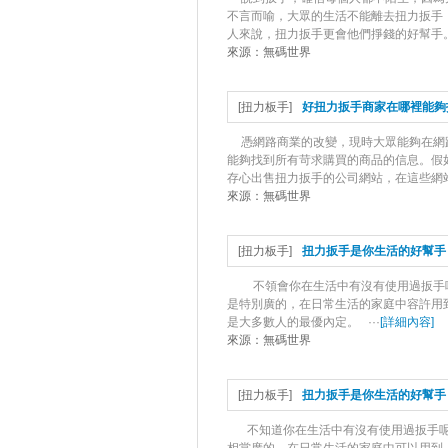
不言而喻，大眾的生活不能離去扭力扳手
人來說，扭力扳手更會他們掙錢的好幫手。
來源：
無碼世界
[
扭力板手
]
好扭力扳手商家在哪裡能夠
憑網路商業的改變，現時大眾能夠在網
能夠找到所有苛求購買的商品的信息。假
存心出售扭力扳手的公司網站，在這些網站
來源：
無碼世界
[
扭力板手
]
扭力扳手是你生活的好幫手
不領會你在生活中有沒有使用過扳手
是特別廣的，在日常生活的家庭中容許用
是大多數人的最優內定。 ···
[
詳細內容
]
來源：
無碼世界
[
扭力板手
]
扭力扳手是你生活的好幫手
不知道你在生活中有沒有使用過扳手呢