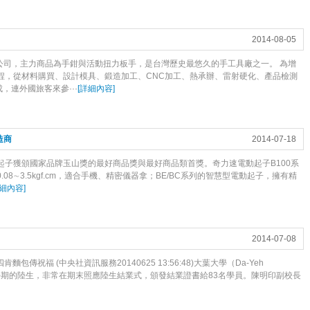
2014-08-05
公司，主力商品為手鉗與活動扭力板手，是台灣歷史最悠久的手工具廠之一。 為增
程，從材料購買、設計模具、鍛造加工、CNC加工、熱承辦、雷射硬化、產品檢測
，連外國旅客來參···
[
詳細內容
]
造商
2014-07-18
起子獲頒國家品牌玉山獎的最好商品獎與最好商品類首獎。奇力速電動起子B100系
8∼3.5kgf.cm，適合手機、精密儀器拿；BE/BC系列的智慧型電動起子，擁有精
細內容
]
2014-07-08
傳祝福 (中央社資訊服務20140625 13:56:48)大葉大學（Da-Yeh
年與一學期的陸生，非常在期末照應陸生結業式，頒發結業證書給83名學員。陳明印副校長