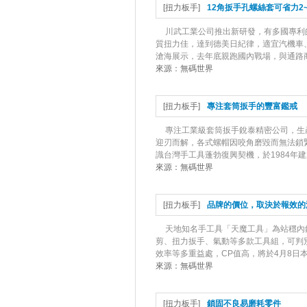
[
扭力板手
]
12角扳手孔螺絲套可省力2
川武工業公司推出新研發，有多國專利
質扭力佳，達到德美日紀律，適宜汽機車
滄海展示，去年底親跑國內戰場，與通路商
來源：
無碼世界
[
扭力板手
]
專注套筒扳手的豐富鑑戒
專注工業級套筒扳手銳泰精密公司，生
迎刃而解，各式螺帽因咬角磨毀而無法鎖緊
識台灣手工具蓬勃復興契機，於1984年建
來源：
無碼世界
[
扭力板手
]
品牌的價位，取決於報效的
天地知名手工具「天魔工具」為站穩內
剪、扭力扳手、氣動等多款工具組，可判
效率等多重益處，CP值高，將於4月8日本報
來源：
無碼世界
[
扭力板手
]
鎖固不良易磨耗零件