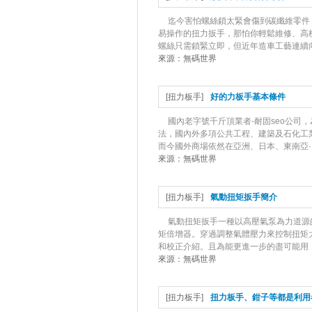
迄今害怕螺絲鎖太緊會傷到碳纖維零件
易操作的扭力扳手，那怕你輕鬆維修、高
螺絲只需鎖緊立即，但近年造車工藝連續向
來源：
無碼世界
[
扭力板手
]
好的力板手基本條件
國內老字號千斤頂業者-耐固seo公司，為
法，國內外多項公共工程、建築及石化工業
而今國外商場依然在亞洲、日本、東南亞··
來源：
無碼世界
[
扭力板手
]
氣動扭矩扳手簡介
氣動扭矩扳手一種以高壓氣泵為力道源
矩倍增器。穿過調整氣體壓力來控制扭矩
和校正介紹。且為能更進一步的盡可能用，
來源：
無碼世界
[
扭力板手
]
扭力板手、鉗子等都是利用