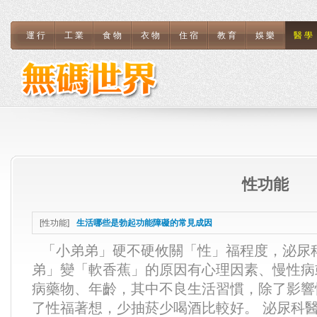
運行
工業
食物
衣物
住宿
教育
娛樂
醫學
性功能
[
性功能
]
生活哪些是勃起功能障礙的常見成因
「小弟弟」硬不硬攸關「性」福程度，泌尿
弟」變「軟香蕉」的原因有心理因素、慢性病
病藥物、年齡，其中不良生活習慣，除了影響
了性福著想，少抽菸少喝酒比較好。 泌尿科