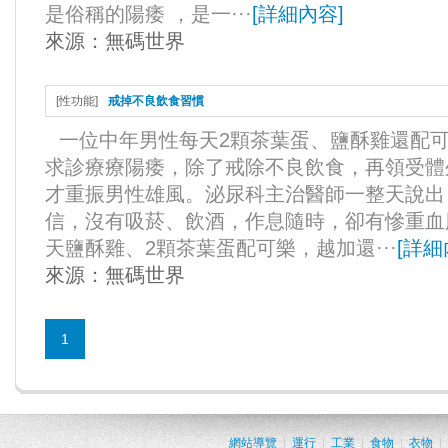
是俗稱的陽痿 ，是一···
[
詳細內容
]
來源：
無碼世界
[
性功能
]
戒掉不良飲食習慣
一位中年男性每天2顆茶葉蛋、鹽酥雞還配
求診療療陽痿，除了戒除不良飲食，再領受體
才重振男性雄風。泌尿科主治醫師一整天說出
信，沒有吸菸、飲酒，作息隨時，卻有慘重血
天鹽酥雞、2顆茶葉蛋配可樂，越加還···
[
詳細
來源：
無碼世界
1
網站導覽
|
運行
|
工業
|
食物
|
衣物
|