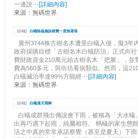
一邊說···
[
詳細內容
]
來源：
無碼世界
[
白蟻
]
白蟻除蟲施診經費一度無著落
廣州3744株古樹名木遭受白蟻入侵，擬3
政府採購目標「古樹名木白蟻防治」正式向社
費財政資金210萬元給古樹名木「把脈」，
費為560多元，與街坊看病類似。然而，這21
白蟻滅治率達99%方能經···
[
詳細內容
]
來源：
無碼世界
[
白蟻
]
白蟻漫天飛舞
白蟻成群飛出傳說會下雨，被稱為「大水蟻
出再巧遇下起雨，純屬相符。 螞蟻的家生態
活之中真的常常承諾察覺（甚至是夏天）下雨