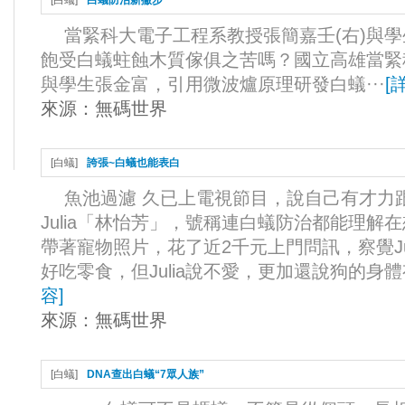
[
白蟻
]
白蟻防治新撇步
當緊科大電子工程系教授張簡嘉壬(右)與學
飽受白蟻蛀蝕木質傢俱之苦嗎？國立高雄當緊
與學生張金富，引用微波爐原理研發白蟻···
[
來源：
無碼世界
[
白蟻
]
誇張~白蟻也能表白
魚池過濾 久已上電視節目，說自己有才力
Julia「林怡芳」，號稱連白蟻防治都能理
帶著寵物照片，花了近2千元上門問訊，察覺Ju
好吃零食，但Julia說不愛，更加還說狗的身體
容
]
來源：
無碼世界
[
白蟻
]
DNA查出白蟻“7眾人族”