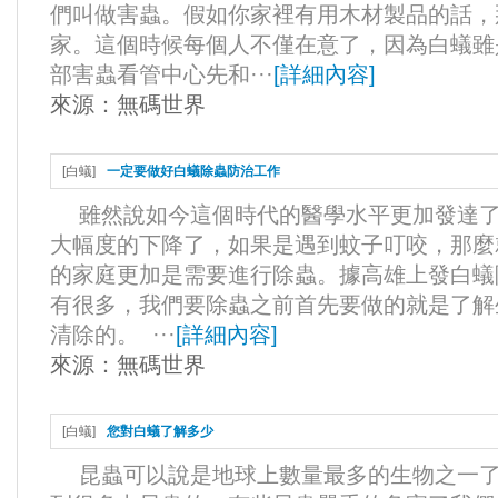
們叫做害蟲。假如你家裡有用木材製品的話，
家。這個時候每個人不僅在意了，因為白蟻雖
部害蟲看管中心先和···
[
詳細內容
]
來源：
無碼世界
[
白蟻
]
一定要做好白蟻除蟲防治工作
雖然說如今這個時代的醫學水平更加發達了
大幅度的下降了，如果是遇到蚊子叮咬，那麼
的家庭更加是需要進行除蟲。據高雄上發白蟻
有很多，我們要除蟲之前首先要做的就是了解
清除的。 ···
[
詳細內容
]
來源：
無碼世界
[
白蟻
]
您對白蟻了解多少
昆蟲可以說是地球上數量最多的生物之一了