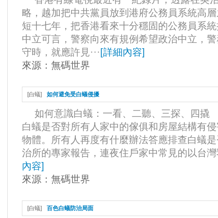
略，越加把中共黨員放到港府公務員系統高層
短十七年，把香港看來十分穩固的公務員系統
中立可言，警察向來有規例希望政治中立，警
守時，就應許見···
[
詳細內容
]
來源：
無碼世界
[
白蟻
]
如何避免受白蟻侵擾
如何意識白蟻：一看、二聽、三探、四撬 日
白蟻是否對所有人家中的傢俱和房屋結構有侵
物體。所有人再度有什麼辦法答應排查白蟻是
治所的專家報告，連夜住戶家中常見的以台灣乳
內容
]
來源：
無碼世界
[
白蟻
]
百色白蟻防治局面