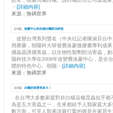
起來，噴藥消滅白蟻。該白蟻防治公司讓這家
···
[
詳細內容
]
來源：
無碼世界
[
白蟻
]
洛蒙中心的生物白蟻防治科技
改變台灣系列聲名（中央社記者陳淑芬台中
用農藥，朝陽科大研發費洛蒙微膠囊專利成果
捕蟲器誘捕害蟲，以生物性製劑防治害蟲，創
陽科技大學在2008年改變費洛蒙中心，是全
體的特色中心。朝陽···
[
詳細內容
]
來源：
無碼世界
[
白蟻
]
白蟻的危害有多大！
在台灣大多數家庭對於白蟻這種昆蟲似乎都
為是五大害蟲之一，生來都給予人類家庭大多
數方面，可見人類來說最打緊的雖是在家居生