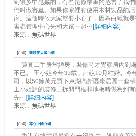
到很多中昆蟲的，有些昆蟲嚴重的危害了我們
們叫做害蟲。如果你家裡有使用木材製品的話
家。這個時候大家就要小心了，因為白蟻就是
害蟲管理中心先和大家一起···
[
詳細內容
]
來源：
無碼世界
[
白蟻
]
新婚夜大戰白蟻
買套二手房當婚房，裝修時才覺察房內到處
不已。 王小姐今年33歲，計較10月結婚。今
司，以50餘萬元買下東湖高新區康居園一套帶傢
王小姐請的​​裝修工拆開門框和地板時覺察到
先···
[
詳細內容
]
來源：
無碼世界
[
白蟻
]
專心中國白蟻
香港有線電視最近有一紀錄片，透露在英治