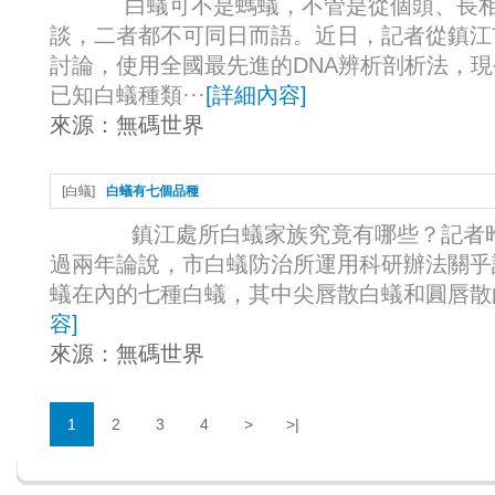
白蟻可不是螞蟻，不管是從個頭、長相
談，二者都不可同日而語。近日，記者從鎮江
討論，使用全國最先進的DNA辨析剖析法，
已知白蟻種類···
[
詳細內容
]
來源：
無碼世界
[
白蟻
]
白蟻有七個品種
鎮江處所白蟻家族究竟有哪些？記者昨日
過兩年論說，市白蟻防治所運用科研辦法關乎許
蟻在內的七種白蟻，其中尖唇散白蟻和圓唇散白
容
]
來源：
無碼世界
1
2
3
4
>
>|