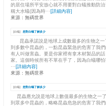
的居住場所平安放心就不用要對白蟻推動防治
稱大水蟻(因為時···
[
詳細內容
]
來源：
無碼世界
[
白蟻
]
您對白蟻了解多少
昆蟲承諾說是地球上成數最多的生物之一
到多數中昆蟲的，一點昆蟲緊急的危害了我們
有人叫做害蟲。要是你家裡有拿木材製品的話
家。這個時候所有不單在乎了，因為白蟻哪怕
···
[
詳細內容
]
來源：
無碼世界
[
白蟻
]
您對白蟻了解多少
昆蟲應允說是地球上數值最多的生物之一了
到眾多中昆蟲的，略略昆蟲危急的危害了我們