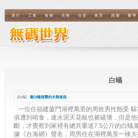
運行
工業
食物
衣物
住宿
教育
娛樂
醫學
白蟻
[
白蟻
]
遭白蟻侵襲的木製傢俱
一位住福建廈門湖裡萬景的周姓男性飽受 
俱遭到啃食，連水泥天花板也被破壞，但是他
斷，才覺察到家裡有總共重達7.5公斤的白
據《台海網》聲名，周男住在湖裡萬景一棟大