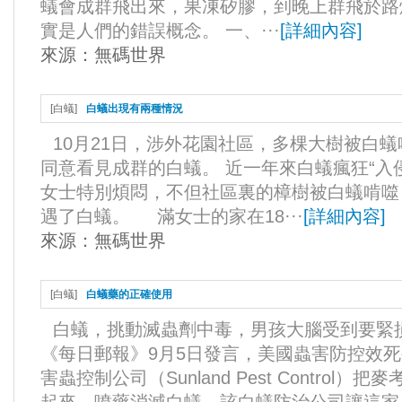
蟻會成群飛出來，果凍矽膠，到晚上群飛於路
實是人們的錯誤概念。 一、···
[
詳細內容
]
來源：
無碼世界
[
白蟻
]
白蟻出現有兩種情況
10月21日，涉外花園社區，多棵大樹被白
同意看見成群的白蟻。 近一年來白蟻瘋狂“入
女士特別煩悶，不但社區裏的樟樹被白蟻啃噬
遇了白蟻。 滿女士的家在18···
[
詳細內容
]
來源：
無碼世界
[
白蟻
]
白蟻藥的正確使用
白蟻，挑動滅蟲劑中毒，男孩大腦受到要緊
《每日郵報》9月5日發言，美國蟲害防控效死公司Te
害蟲控制公司（Sunland Pest Contro