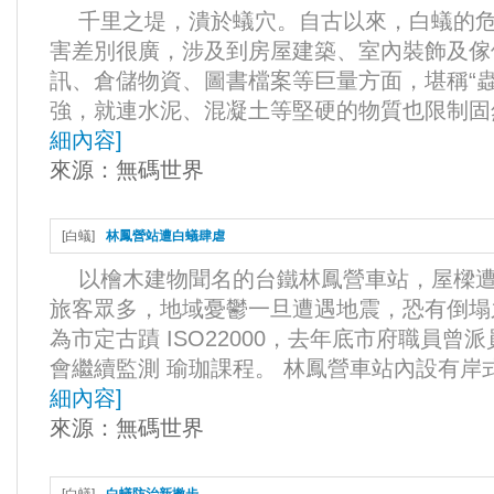
千里之堤，潰於蟻穴。自古以來，白蟻的危
害差別很廣，涉及到房屋建築、室內裝飾及傢
訊、倉儲物資、圖書檔案等巨量方面，堪稱“
強，就連水泥、混凝土等堅硬的物質也限制固然
細內容
]
來源：
無碼世界
[
白蟻
]
林鳳營站遭白蟻肆虐
以檜木建物聞名的台鐵林鳳營車站，屋樑遭
旅客眾多，地域憂鬱一旦遭遇地震，恐有倒塌
為市定古蹟 ISO22000，去年底市府職員
會繼續監測 瑜珈課程。 林鳳營車站內設有岸式
細內容
]
來源：
無碼世界