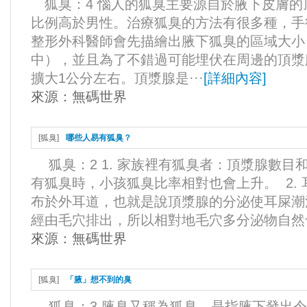
狐臭：4 惱人的狐臭主要源自於腋下皮膚
比例高於男性。治療狐臭的方法有很多種，手
整形外科醫師會先描繪出腋下狐臭的區域大小
中），並且為了不錯過可能埋伏在周邊的頂漿
擴大1公分左右。頂漿腺是···
[
詳細內容
]
來源：
無碼世界
[
狐臭
]
哪些人易有狐臭？
狐臭：2 1. 家族裡有狐臭者：頂漿腺數
有狐臭時，小孩狐臭比率相對也會上升。 2.
布於外耳道，也就是說頂漿腺的分泌使耳屎潮濕
經由毛穴排出，所以相對地毛穴多分泌物自然也
來源：
無碼世界
[
狐臭
]
「腋」想不到的臭
狐臭：3 腋臭又稱為狐臭，是指腋下發出