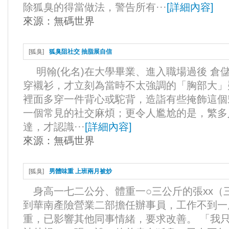
除狐臭的得當做法，警告所有···
[
詳細內容
]
來源：
無碼世界
[
狐臭
]
狐臭阻社交 抽脂展自信
明翰(化名)在大學畢業、進入職場過後 倉
穿襯衫，才立刻為當時不太強調的「胸部大」
裡面多穿一件背心或駝背，造詣有些掩飾這個
一個常見的社交麻煩；更令人尷尬的是，繁多
達，才認識···
[
詳細內容
]
來源：
無碼世界
[
狐臭
]
男體味重 上班兩月被炒
身高一七二公分、體重一○三公斤的張xx（
到華南產險營業二部擔任辦事員，工作不到一
重，已影響其他同事情緒，要求改善。 「我