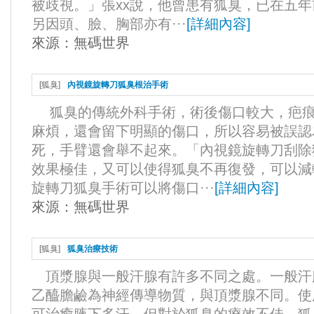
被歧視。」張xx說，他曾患有狐臭，已在五
另因頭、臉、胸部亦有···
[
詳細內容
]
來源：
無碼世界
[
狐臭
]
內視鏡旋轉刀狐臭根治手術
狐臭的傳統外科手術，術後傷口較大，疤痕
麻煩，還會留下明顯的傷口，所以容易被誤認
死，手臂還會舉不起來。「內視鏡旋轉刀刮除
效果極佳，又可以使得狐臭不再復發，可以減
旋轉刀狐臭手術可以將傷口···
[
詳細內容
]
來源：
無碼世界
[
狐臭
]
狐臭治療技術
頂漿腺與一般汗腺有許多不同之處。一般汗
乙醯膽鹼為神經傳導物質，與頂漿腺不同。使