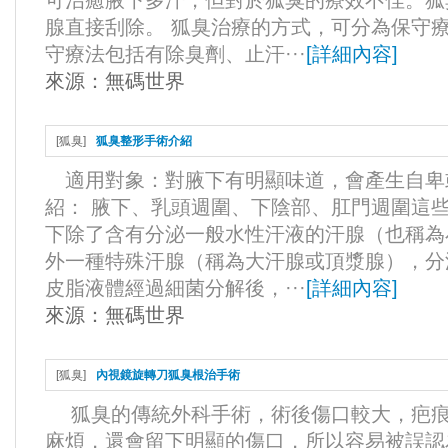
可治癒腋下多汗，但對於狐臭的療效不佳。狐
腺直接刮除。 狐臭治療的方式，可分為保守
守療法包括有除臭劑、止汗···
[
詳細內容
]
來源：
無碼世界
[
狐臭
]
狐臭整形手術介紹
適用對象：對腋下有明顯味道，會產生自卑
紹： 腋下、乳頭週圍、下陰部、肛門週圍這
下除了含有分泌一般水性汗液的汗腺（也稱為
外一種特殊汗腺（稱為大汗腺或頂漿腺），分
皮脂液體經過細菌分解後，···
[
詳細內容
]
來源：
無碼世界
[
狐臭
]
內視鏡旋轉刀狐臭根治手術
狐臭的傳統外科手術，術後傷口較大，疤痕
麻煩，還會留下明顯的傷口，所以容易被誤認