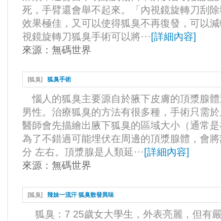
死，手臂還會舉不起來。「內視鏡旋轉刀刮除
效果極佳，又可以使得狐臭不再復發，可以減
視鏡旋轉刀狐臭手術可以將···
[
詳細內容
]
來源：
無碼世界
[
狐臭
]
狐臭手術
惱人的狐臭主要源自於腋下皮膚的頂漿腺體
男性。治療狐臭的方法有很多種，手術只需於
醫師會先描繪出腋下狐臭的區域大小（通常是
為了不錯過可能埋伏在周邊的頂漿腺體，會將刮
分 左右。頂漿腺是人類延···
[
詳細內容
]
來源：
無碼世界
[
狐臭
]
辣妹一流汗 狐臭散發異味
狐臭：7 25歲女大學生，外表亮麗，但有