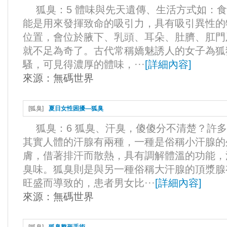
狐臭：5 體味與先天遺傳、生活方式如：
能是用來發揮致命的吸引力，具有吸引異性的
位置，會位於腋下、乳頭、耳朵、肚臍、肛門
就不足為奇了。古代常稱嬌魅誘人的女子為狐
騷，可見得濃厚的體味，···
[
詳細內容
]
來源：
無碼世界
[
狐臭
]
夏日女性困擾—狐臭
狐臭：6 狐臭、汗臭，傻傻分不清楚？許
其實人體的汗腺有兩種，一種是俗稱小汗腺的
膚，借著排汗而散熱，具有調解體溫的功能，
臭味。狐臭則是與另一種俗稱大汗腺的頂漿腺
旺盛而導致的，患者男女比···
[
詳細內容
]
來源：
無碼世界