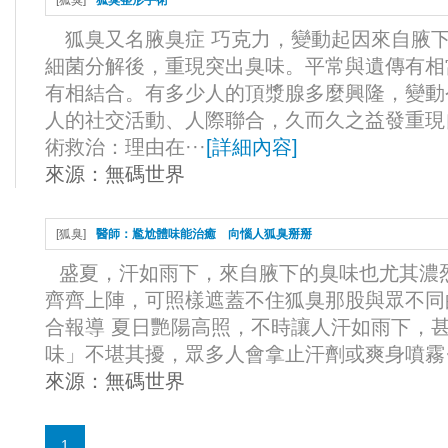
[
狐臭
]
狐臭整形手術
狐臭又名腋臭症 巧克力，變動起因來自腋
細菌分解後，重現突出臭味。平常與遺傳有相
有相結合。有多少人的頂漿腺多麼興隆，變動
人的社交活動、人際聯合，久而久之益發重現
術救治：理由在···
[
詳細內容
]
來源：
無碼世界
[
狐臭
]
醫師：尷尬體味能治癒 向惱人狐臭掰掰
盛夏，汗如雨下，來自腋下的臭味也尤其濃
齊齊上陣，可照樣遮蓋不住狐臭那股與眾不同
合報導 夏日艷陽高照，不時讓人汗如雨下，
味」不堪其擾，眾多人會拿止汗劑或爽身噴霧··
來源：
無碼世界
1