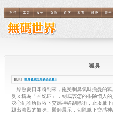
運行
工業
食物
衣物
住宿
教育
娛樂
醫學
狐臭
[
狐臭
]
狐臭者最討厭的炎炎夏日
燥熱夏日即將到來，飽受刺鼻氣味擔憂的狐
臭又稱為「香妃症」，到底該怎的根除惱人的
決心到診所做腋下交感神經刮除術，止境腋下
飄出濃烈的氣味。醫師展示，切除腋下交感神