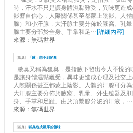
時，汗水不只是讓身體濕黏難受，異味更造成
影響自信心，人際關係甚至都蒙上陰影。人體
腺）和小汗腺，大汗腺主要分佈於腋窩、乳暈
腺主要分部於全身、手掌和足···
[
詳細內容
]
來源：
無碼世界
[
狐臭
]
「腋」想不到的臭
腋臭又稱為狐臭，是指腋下發出令人不悅的
是讓身體濕黏難受，異味更造成心理及社交上
人際關係甚至都蒙上陰影。人體的汗腺可分為
大汗腺主要分佈於腋窩、乳暈、外生殖器及肛
身、手掌和足趾。由於頂漿腺分泌的汗液，···
來源：
無碼世界
[
狐臭
]
狐臭造成濃厚的體味