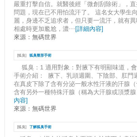
嚴重打擊自信。就醫後經「微創刮除術」，直
問題，現在已不用怕流汗了。 這名女大學生
麗，身邊不乏追求者，但只要一流汗，就有異
相處時更加尷尬，濃···
[
詳細內容
]
來源：
無碼世界
[
狐臭
]
狐臭整形手術
狐臭：1 適用對象：對腋下有明顯味道，
手術介紹： 腋下、乳頭週圍、下陰部、肛門
在真皮下除了含有分泌一般水性汗液的汗腺（
含有另外一種特殊汗腺（稱為大汗腺或頂漿腺）
內容
]
來源：
無碼世界
[
狐臭
]
了解狐臭手術